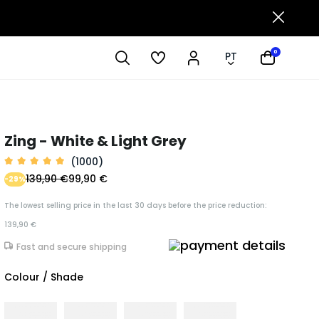
0
PT
Zing - White & Light Grey
(1000)
139,90 €
99,90 €
-29%
The lowest selling price in the last 30 days before the price reduction:
139,90 €
Fast and secure shipping
Colour / Shade