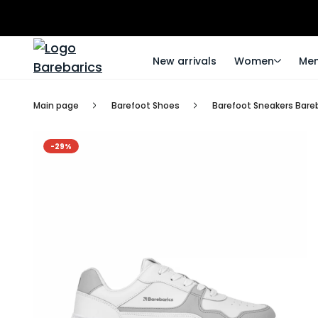
New arrivals
Women
Me
Main page
Barefoot Shoes
Barefoot Sneakers Bareb
-29%