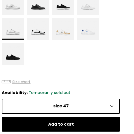
Size chart
Availability:
Temporarily sold out
size 47
Add to cart